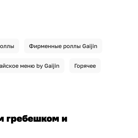
роллы
Фирменные роллы Gaijin
айское меню by Gaijin
Горячее
м гребешком и