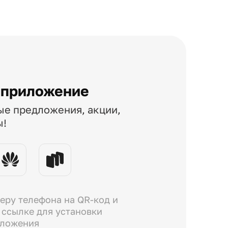
 приложение
ые предложения, акции,
ы!
еру телефона на QR-код и
 ссылке для установки
иложения