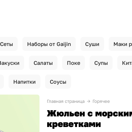
Сеты
Наборы от Gaijin
Суши
Маки 
Закуски
Салаты
Поке
Супы
Кит
Напитки
Соусы
Главная страница
Горячее
Жюльен с морски
креветками