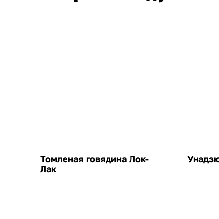
Томленая говядина Лок-
Унадз
Лак