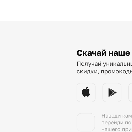
Скачай наше
Получай уникальн
скидки, промокод
Наведи кам
перейди по
нашего пр