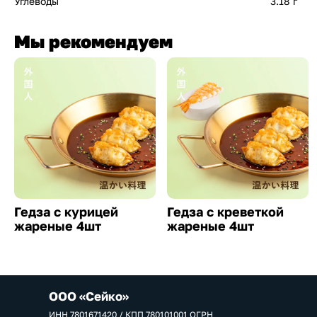
Углеводы
3.18 г
Мы рекомендуем
Гедза с курицей
Гедза с креветкой
жареные 4шт
жареные 4шт
ООО «Сейко»
ИНН 7801671420 / КПП 780101001 ОГРН