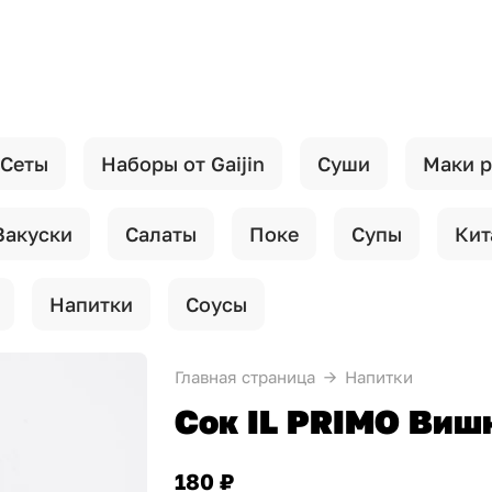
Сеты
Наборы от Gaijin
Суши
Маки 
Закуски
Салаты
Поке
Супы
Кит
Напитки
Соусы
Главная страница
Напитки
Сок IL PRIMO Виш
180 ₽