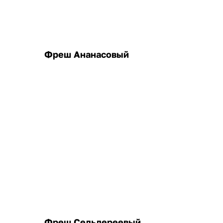
Фреш Ананасовый
Фреш Сельдереевый