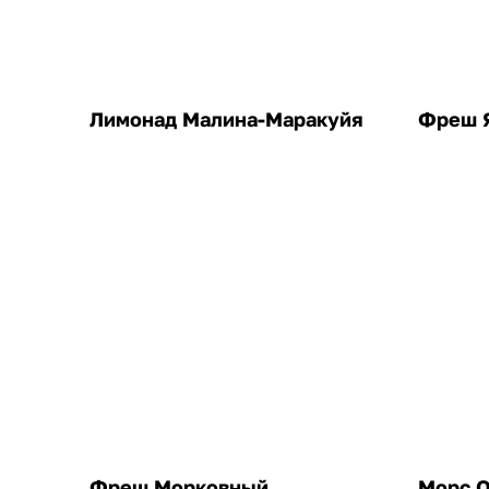
Лимонад Малина-Маракуйя
Фреш 
Фреш Морковный
Морс 