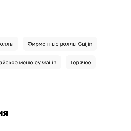
роллы
Фирменные роллы Gaijin
айское меню by Gaijin
Горячее
ня