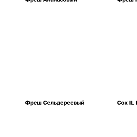
Фреш Сельдереевый
Сок IL