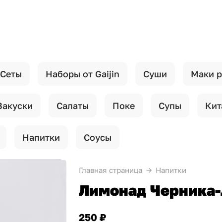
Сеты
Наборы от Gaijin
Суши
Маки 
Закуски
Салаты
Поке
Супы
Кит
Напитки
Соусы
Главная страница
Напитки
Лимонад Черника-
250 ₽