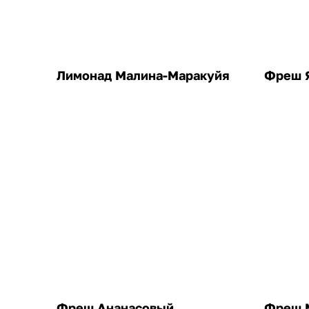
Лимонад Малина-Маракуйя
Фреш 
Фреш Ананасовый
Фреш 