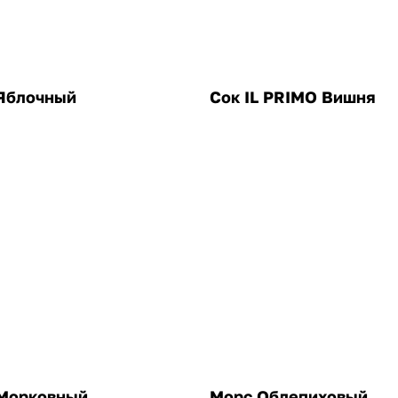
Яблочный
Сок IL PRIMO Вишня
Морковный
Морс Облепиховый